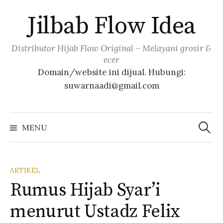
Skip
Jilbab Flow Idea
to
content
Distributor Hijab Flow Original – Melayani grosir &
ecer
Domain/website ini dijual. Hubungi:
suwarnaadi@gmail.com
Cari
untuk:
MENU
ARTIKEL
Rumus Hijab Syar’i
menurut Ustadz Felix