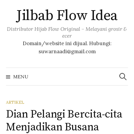
Skip
Jilbab Flow Idea
to
content
Distributor Hijab Flow Original – Melayani grosir &
ecer
Domain/website ini dijual. Hubungi:
suwarnaadi@gmail.com
Cari
untuk:
MENU
ARTIKEL
Dian Pelangi Bercita-cita
Menjadikan Busana