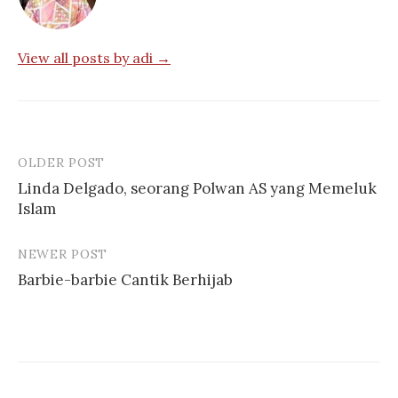
View all posts by adi →
OLDER POST
Post
Linda Delgado, seorang Polwan AS yang Memeluk
navigation
Islam
NEWER POST
Barbie-barbie Cantik Berhijab